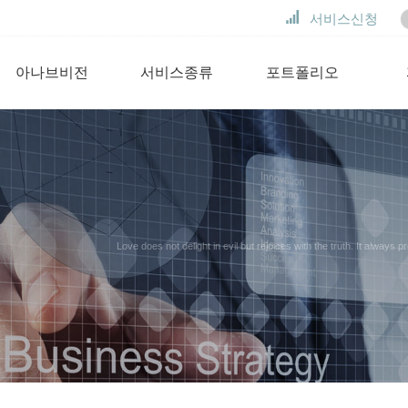
서비스신청
아나브비전
서비스종류
포트폴리오
Love does not delight in evil but rejoices with the truth. It alwa