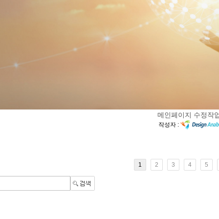
메인페이지 수정작
[
작성자 :
1
2
3
4
5