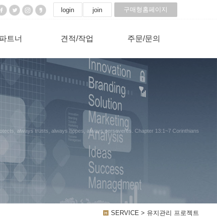
구매형홈페이지
login
join
파트너
견적/작업
주문/문의
ys protects, always trusts, always hopes, always perseveres. Chapter 13:1~7 Corinthians
SERVICE > 유지관리 프로젝트